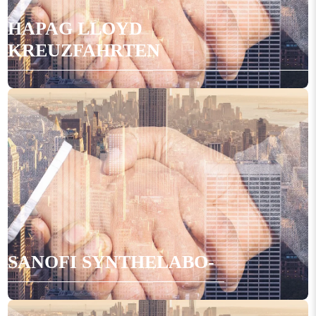
HAPAG LLOYD
KREUZFAHRTEN
SANOFI SYNTHELABO-