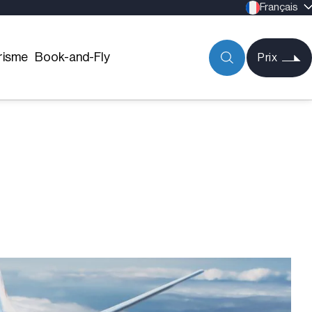
Français
risme
Book-and-Fly
Prix