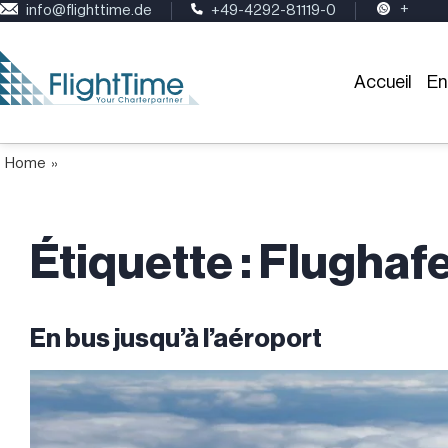
+
info@flighttime.de
+49-4292-81119-0
Accueil
En
Home
»
Étiquette :
Flughaf
En bus jusqu’à l’aéroport