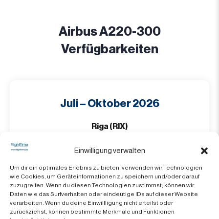
Airbus A220-300
Verfügbarkeiten
Juli – Oktober 2026
Riga (RIX)
1 × Airbus A220-300 verfügbar
Einwilligung verwalten
Um dir ein optimales Erlebnis zu bieten, verwenden wir Technologien
wie Cookies, um Geräteinformationen zu speichern und/oder darauf
zuzugreifen. Wenn du diesen Technologien zustimmst, können wir
November 2026 – März 2027
Daten wie das Surfverhalten oder eindeutige IDs auf dieser Website
verarbeiten. Wenn du deine Einwillligung nicht erteilst oder
zurückziehst, können bestimmte Merkmale und Funktionen
Riga (RIX)