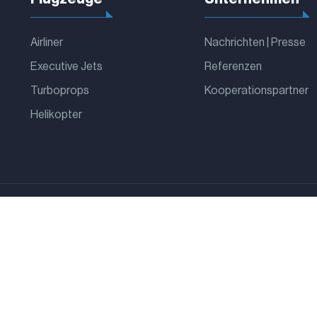
Airliner
Nachrichten | Presse
Executive Jets
Referenzen
Turboprops
Kooperationspartner
Helikopter