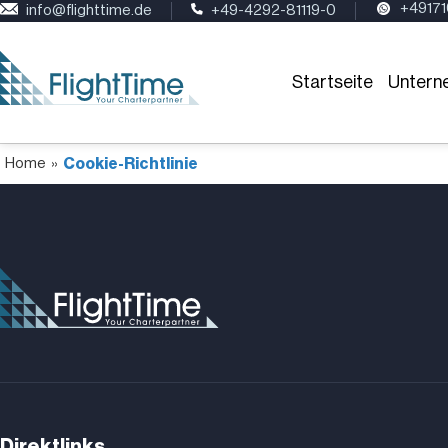
+4917
info@flighttime.de
+49-4292-81119-0
Startseite
Untern
Home
»
Cookie-Richtlinie
Direktlinks