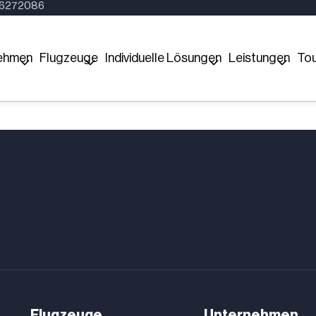
16272086
ehmen
Flugzeuge
Individuelle Lösungen
Leistungen
Tou
Flugzeuge
Unternehmen