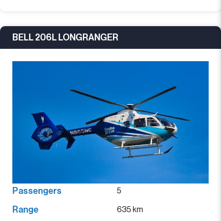
BELL 206L LONGRANGER
Passengers
5
Range
635 km