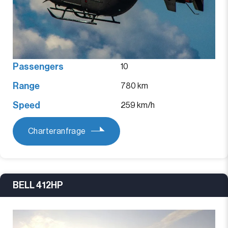
Passengers
10
Range
780 km
Speed
259 km/h
Charteranfrage
BELL 412HP