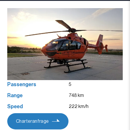
Passengers
5
Range
748 km
Speed
222 km/h
Charteranfrage