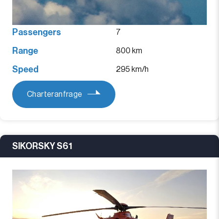
Passengers
7
Range
800 km
Speed
295 km/h
Charteranfrage
SIKORSKY S61