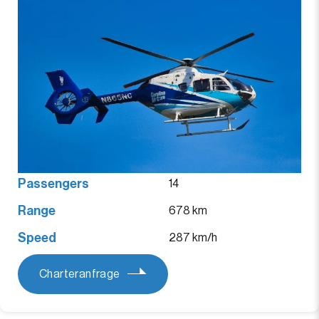
Passengers
14
Range
678 km
Speed
287 km/h
Charteranfrage