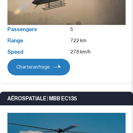
Passengers
5
Range
722 km
Speed
278 km/h
Charteranfrage
AÉROSPATIALE | MBB EC135