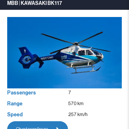
MBB | KAWASAKI BK117
Passengers
7
Range
570 km
Speed
257 km/h