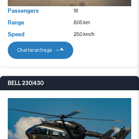
Passengers
18
Range
805 km
Speed
250 km/h
Charteranfrage
BELL 230|430