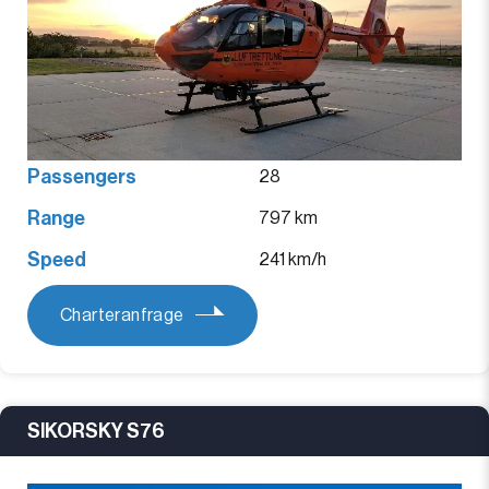
Passengers
28
Range
797 km
Speed
241 km/h
Charteranfrage
SIKORSKY S76