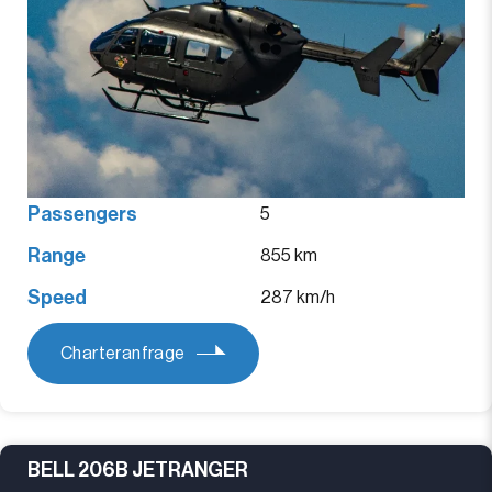
Passengers
5
Range
855 km
Speed
287 km/h
Charteranfrage
BELL 206B JETRANGER