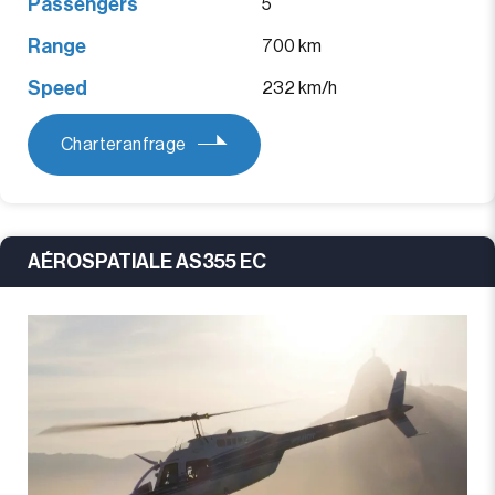
Passengers
5
Range
700 km
Speed
232 km/h
Charteranfrage
AÉROSPATIALE AS355 EC