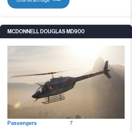
Charteranfrage
MCDONNELL DOUGLAS MD900
Passengers
7