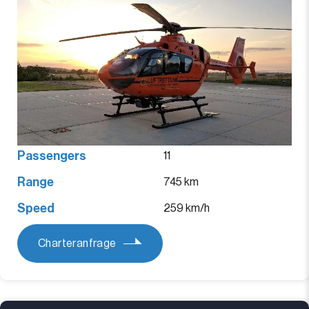
Passengers
11
Range
745 km
Speed
259 km/h
Charteranfrage