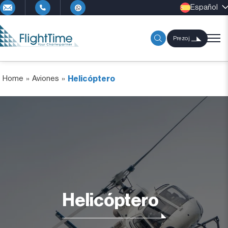
Español
Prezoj
Home
»
Aviones
»
Helicóptero
Helicóptero