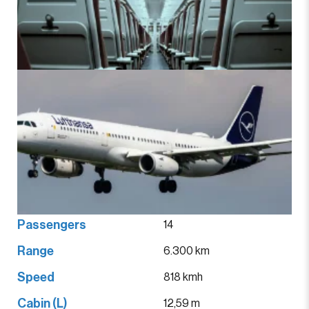
Passengers
14
Range
6.300 km
Speed
818 kmh
Cabin (L)
12,59 m