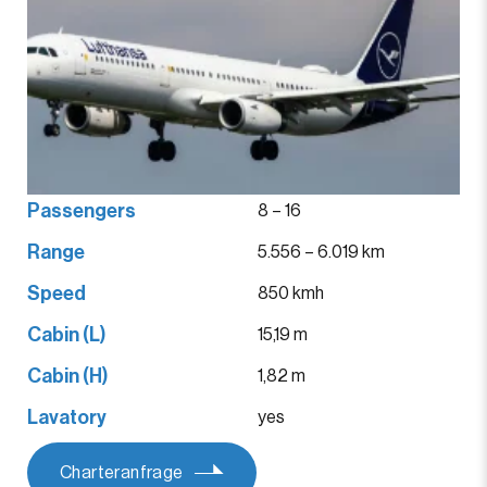
Passengers
8 – 16
Range
5.556 – 6.019 km
Speed
850 kmh
Cabin (L)
15,19 m
Cabin (H)
1,82 m
Lavatory
yes
Charteranfrage