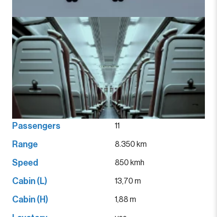
Passengers
11
Range
8.350 km
Speed
850 kmh
Cabin (L)
13,70 m
Cabin (H)
1,88 m