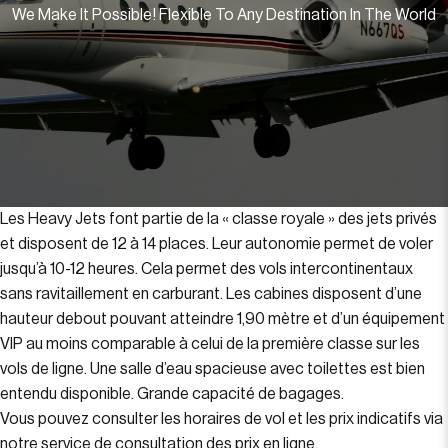
We Make It Possible! Flexible To Any Destination In The World
Les Heavy Jets font partie de la « classe royale » des jets privés
et disposent de 12 à 14 places. Leur autonomie permet de voler
jusqu’à 10-12 heures. Cela permet des vols intercontinentaux
sans ravitaillement en carburant. Les cabines disposent d’une
hauteur debout pouvant atteindre 1,90 mètre et d’un équipement
VIP au moins comparable à celui de la première classe sur les
vols de ligne. Une salle d’eau spacieuse avec toilettes est bien
entendu disponible. Grande capacité de bagages.
Vous pouvez consulter les horaires de vol et les prix indicatifs via
notre service de consultation des prix en ligne.