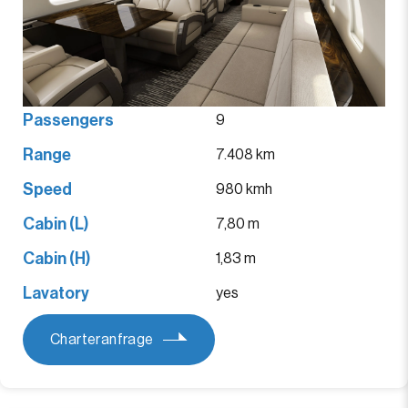
Passengers
9
Range
7.408 km
Speed
980 kmh
Cabin (L)
7,80 m
Cabin (H)
1,83 m
Lavatory
yes
Charteranfrage