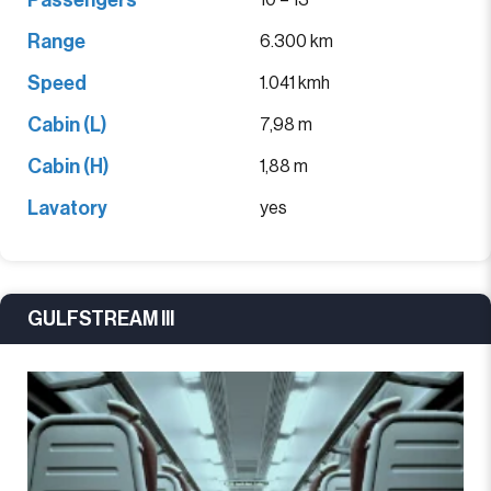
Passengers
10 – 13
Range
6.300 km
Speed
1.041 kmh
Cabin (L)
7,98 m
Cabin (H)
1,88 m
Lavatory
yes
GULFSTREAM III