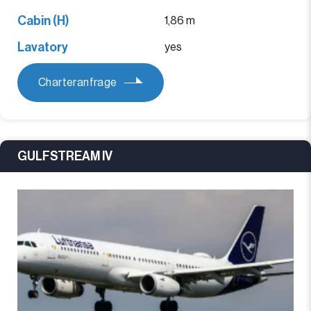
Cabin (H)
1,86 m
Lavatory
yes
Charteranfrage
GULFSTREAM IV