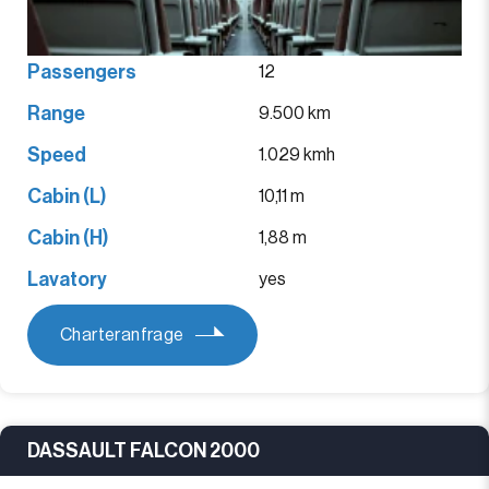
Passengers
12
Range
9.500 km
Speed
1.029 kmh
Cabin (L)
10,11 m
Cabin (H)
1,88 m
Lavatory
yes
Charteranfrage
DASSAULT FALCON 2000