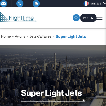
Français
Prix
Home
»
Avions
»
Jets d’affaires
»
Super Light Jets
Super Light Jets