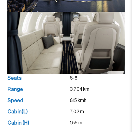
Seats
6-8
Range
3.704 km
Speed
815 kmh
Cabin(L)
7,02 m
Cabin (H)
1,55 m