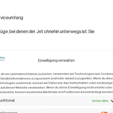
erviceumfang
ge, bei denen der Jet ohnehin unterwegs ist. Sie
Einwilligung verwalten
age beeinflusst den Preis
dir ein optimales Erlebnis zu bieten, verwenden wir Technologien wie Cookies
Geräteinformationen zu speichern und/oder darauf zuzugreifen. Wenn du die
hnologien zustimmst, können wir Daten wie das Surfverhalten oder eindeutige
hat Einfluss auf die
jet chartern kosten
.
 auf dieser Website verarbeiten. Wenn du deine Einwillligung nicht erteilst oder
apazitäten verlangen häufig höhere Gebühren.
ückziehst, können bestimmte Merkmale und Funktionen beeinträchtigt werden
unktional
Immer aktiv