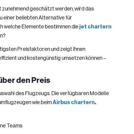
fort zunehmend geschätzt werden, wird das
u einer beliebten Alternative für
ch welche Elemente bestimmen die
jet chartern
en?
chtigsten Preisfaktoren und zeigt Ihnen
ffizient und kostengünstig umsetzen können –
über den Preis
Auswahl des Flugzeugs. Die verfügbaren Modelle
raumflugzeugen wie beim
Airbus chartern
.
eine Teams