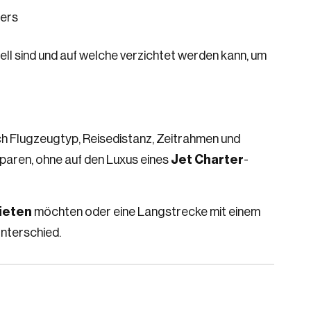
ters
ell sind und auf welche verzichtet werden kann, um
ach Flugzeugtyp, Reisedistanz, Zeitrahmen und
 sparen, ohne auf den Luxus eines
Jet Charter
-
ieten
möchten oder eine Langstrecke mit einem
nterschied.