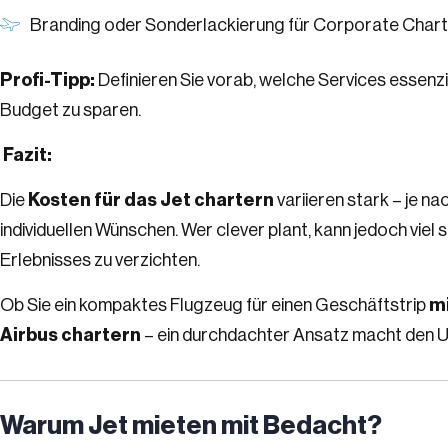
Branding oder Sonderlackierung für Corporate Char
Profi-Tipp:
Definieren Sie vorab, welche Services essenzi
Budget zu sparen.
Fazit:
Die
Kosten für das Jet chartern
variieren stark – je n
individuellen Wünschen. Wer clever plant, kann jedoch viel
Erlebnisses zu verzichten.
Ob Sie ein kompaktes Flugzeug für einen Geschäftstrip
m
Airbus chartern
– ein durchdachter Ansatz macht den U
Warum Jet mieten mit Bedacht?