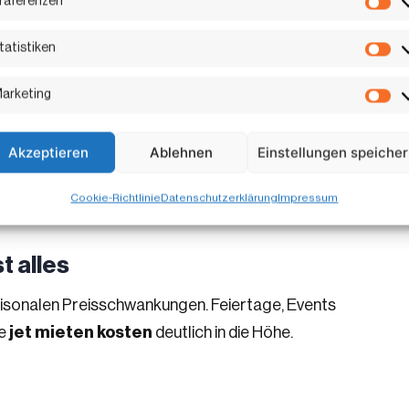
räferenzen
Pr
tatistiken
St
lughafen
arketing
Ma
hon wenige Kilometer Entfernung können Kosten
Akzeptieren
Ablehnen
Einstellungen speiche
Cookie-Richtlinie
Datenschutzerklärung
Impressum
t alles
saisonalen Preisschwankungen. Feiertage, Events
ie
jet mieten kosten
deutlich in die Höhe.