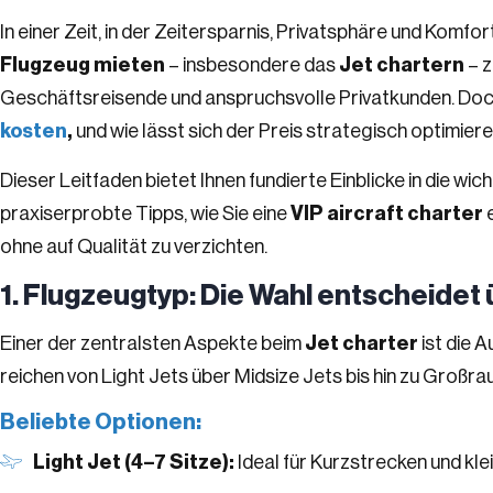
In einer Zeit, in der Zeitersparnis, Privatsphäre und Kom
Flugzeug mieten
– insbesondere das
Jet chartern
– z
Geschäftsreisende und anspruchsvolle Privatkunden. Do
kosten
,
und wie lässt sich der Preis strategisch optimier
Dieser Leitfaden bietet Ihnen fundierte Einblicke in die wi
praxiserprobte Tipps, wie Sie eine
VIP aircraft charter
e
ohne auf Qualität zu verzichten.
1. Flugzeugtyp: Die Wahl entscheidet 
Einer der zentralsten Aspekte beim
Jet charter
ist die 
reichen von Light Jets über Midsize Jets bis hin zu Groß
Beliebte Optionen:
Light Jet (4–7 Sitze):
Ideal für Kurzstrecken und kl