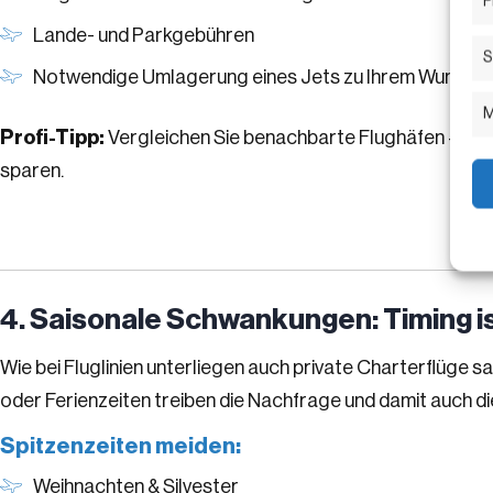
P
Lande- und Parkgebühren
S
Notwendige Umlagerung eines Jets zu Ihrem Wunschf
M
Profi-Tipp:
Vergleichen Sie benachbarte Flughäfen – sc
sparen.
4. Saisonale Schwankungen: Timing is
Wie bei Fluglinien unterliegen auch private Charterflüge 
oder Ferienzeiten treiben die Nachfrage und damit auch d
Spitzenzeiten meiden:
Weihnachten & Silvester