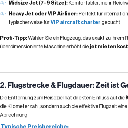
Midsize Jet (7–9 Sitze):
Komfortabler, mehr Reichw
Heavy Jet oder VIP Airliner:
Perfekt für internati
typischerweise für
VIP aircraft charter
gebucht
Profi-Tipp:
Wählen Sie ein Flugzeug, das exakt zu Ihrem 
überdimensionierte Maschine erhöht die
jet mieten kos
2. Flugstrecke & Flugdauer: Zeit ist Ge
Die Entfernung zum Reiseziel hat direkten Einfluss auf die
die Kilometerzahl, sondern auch die effektive Flugzeit ein
Abrechnung.
Typische Preisbereiche: