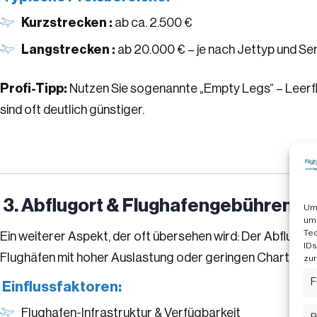
Kurzstrecken :
ab ca. 2.500 €
Langstrecken :
ab 20.000 € – je nach Jettyp und S
Profi-Tipp:
Nutzen Sie sogenannte „Empty Legs“ – Leerflü
sind oft deutlich günstiger.
3. Abflugort & Flughafengebühren: L
Um 
um 
Tec
Ein weiterer Aspekt, der oft übersehen wird: Der Abflugort 
IDs
Flughäfen mit hoher Auslastung oder geringen Charter-K
zur
F
Einflussfaktoren:
Flughafen-Infrastruktur & Verfügbarkeit