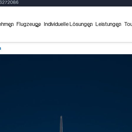
16272086
ehmen
Flugzeuge
Individuelle Lösungen
Leistungen
Tou
n