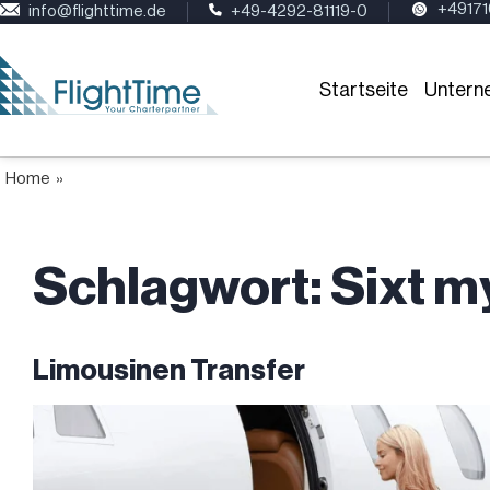
+4917
info@flighttime.de
+49-4292-81119-0
Startseite
Untern
Home
»
Schlagwort:
Sixt m
Limousinen Transfer