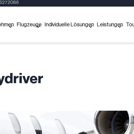
16272086
ehmen
Flugzeuge
Individuelle Lösungen
Leistungen
Tou
ydriver