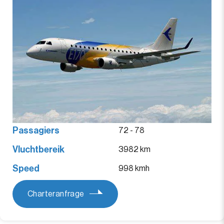
Passagiers
72 - 78
Vluchtbereik
3982 km
Speed
998 kmh
Charteranfrage