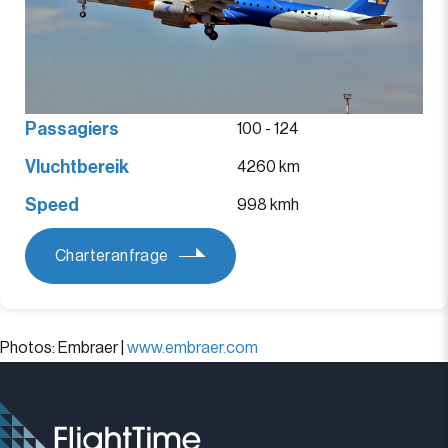
Passagiers
100 - 124
Vluchtbereik
4260 km
Speed
998 kmh
Charteranfrage
Photos: Embraer |
www.embraer.com