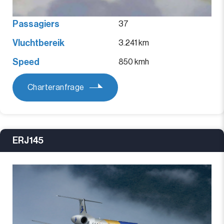
Passagiers
37
Vluchtbereik
3.241 km
Speed
850 kmh
Charteranfrage
ERJ145