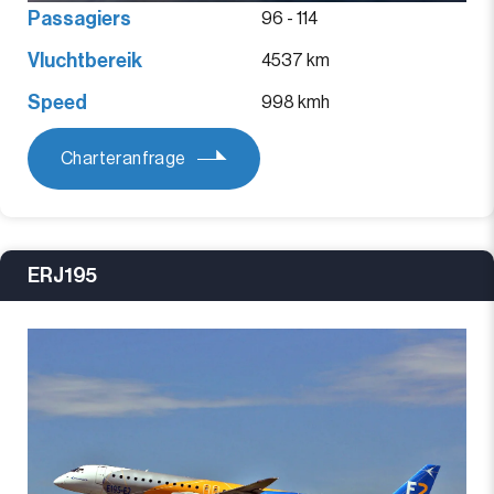
Passagiers
96 - 114
Vluchtbereik
4537 km
Speed
998 kmh
Charteranfrage
ERJ195