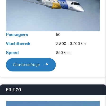
Passagiers
50
Vluchtbereik
2.800 – 3.700 km
Speed
850 kmh
Charteranfrage
ERJ170