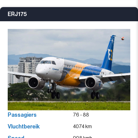
ERJ175
Passagiers
76 - 88
Vluchtbereik
4074 km