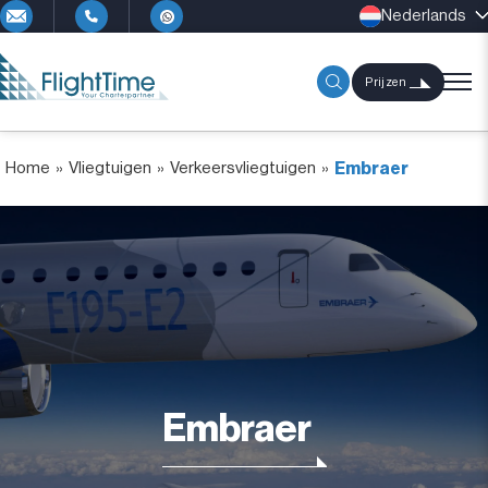
Nederlands
Prijzen
Home
»
Vliegtuigen
»
Verkeersvliegtuigen
»
Embraer
Embraer