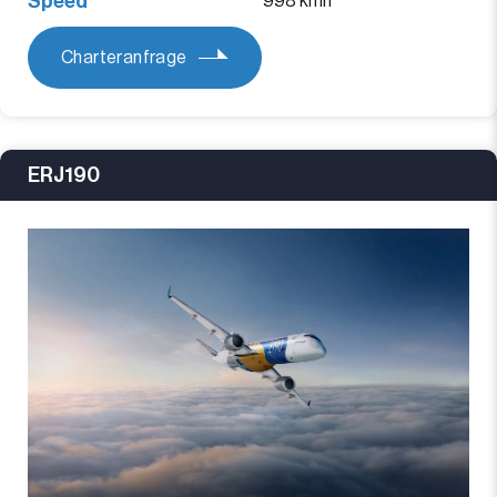
Speed
998 kmh
Charteranfrage
ERJ190